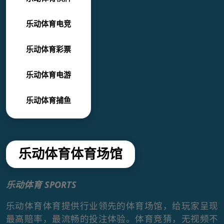
乐动体育电竞
乐动体育彩票
乐动体育电游
乐动体育捕鱼
乐动体育体育场馆
乐动体育 SPORTS
乐动体育体育提供行业领先的体育场馆，给玩家呈现
最高赔率，最流畅的投注体验。体育竞猜，无视频不