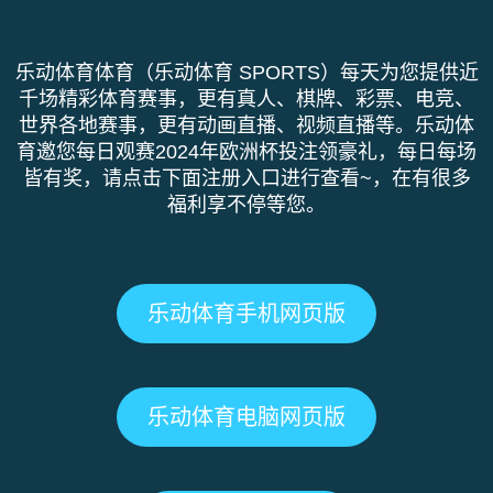
乐动体育体育（乐动体育 SPORTS）每天为您提供近
千场精彩体育赛事，更有真人、棋牌、彩票、电竞、
世界各地赛事，更有动画直播、视频直播等。乐动体
育邀您每日观赛2024年欧洲杯投注领豪礼，每日每场
皆有奖，请点击下面注册入口进行查看~，在有很多
福利享不停等您。
乐动体育手机网页版
乐动体育电脑网页版