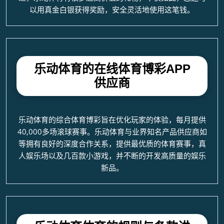
以用真金白银获得奖励，安全灵活地使用这笔钱。
乐动体育的在线体育博彩APP
供应商
乐动体育的综合体育博彩旨在优化玩家的体验，每月提供
40,000多场滚球赛事。乐动体育与业界知名产品供应商如
等拥有良好的深度合作关系，提供最优质的体育赛事，真
人娱乐场以及几百款小游戏，并不断的开发高质量的娱乐
新品。