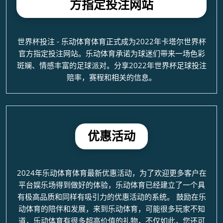
方指定投注网站
世界杯投注 - 乐动体育体育正式成为2022年卡塔尔世界杯
官方指定投注网站。乐动体育承诺为球迷们带来一场色彩
斑斓、情感丰富的足球派对。分享2022年世界杯足球投注
赔率，赛程和相关的信息。
优惠活动
2024年乐动体育体育最新优惠活动，为了欢迎更多客户在
平台娱乐场得到做好的体验，乐动体育已经建立了一个具
有极高品质和同样有吸引力的优惠活动的系统。 鼓励在乐
动体育的陪伴和发展，来到乐动体育，可能很多玩家不知
道，乐动体育有很多超高价值的礼物，不仅如此，您还可