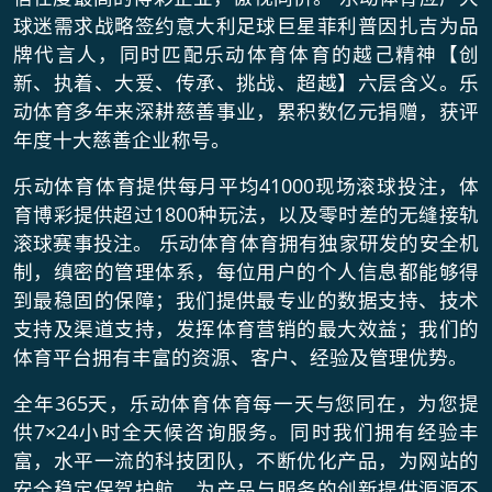
球迷需求战略签约意大利足球巨星菲利普因扎吉为品
牌代言人，同时匹配乐动体育体育的越己精神【创
新、执着、大爱、传承、挑战、超越】六层含义。乐
动体育多年来深耕慈善事业，累积数亿元捐赠，获评
年度十大慈善企业称号。
乐动体育体育提供每月平均41000现场滚球投注，体
育博彩提供超过1800种玩法，以及零时差的无缝接轨
滚球赛事投注。 乐动体育体育拥有独家研发的安全机
制，缜密的管理体系，每位用户的个人信息都能够得
到最稳固的保障；我们提供最专业的数据支持、技术
支持及渠道支持，发挥体育营销的最大效益；我们的
体育平台拥有丰富的资源、客户、经验及管理优势。
全年365天，乐动体育体育每一天与您同在，为您提
供7×24小时全天候咨询服务。同时我们拥有经验丰
富，水平一流的科技团队，不断优化产品，为网站的
安全稳定保驾护航，为产品与服务的创新提供源源不