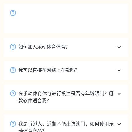
乐动体育体育实力怎样？
您好，请参阅主页“乐动体育简介”。
如何加入乐动体育体育？
我可以直接在网络上存款吗？
在乐动体育体育进行投注是否有年龄限制？哪
款软件适合我？
我是香港人，近期不能出访澳门，如何使用乐
动体育产品？