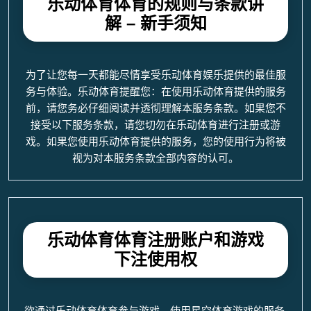
乐动体育体育的规则与条款讲
解 – 新手须知
为了让您每一天都能尽情享受乐动体育娱乐提供的最佳服
务与体验。乐动体育提醒您：在使用乐动体育提供的服务
前，请您务必仔细阅读并透彻理解本服务条款。如果您不
接受以下服务条款，请您切勿在乐动体育进行注册或游
戏。如果您使用乐动体育提供的服务，您的使用行为将被
视为对本服务条款全部内容的认可。
乐动体育体育注册账户和游戏
下注使用权
欲通过乐动体育体育参与游戏、使用星空体育游戏的服务,