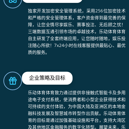
独家开发加密安全管理系统，采用256位加密技术
和严格的安全管理体系，客户资金得到最完善的保
障，让您全情尽享娱乐、赛事投注、无后顾之忧！
三端数据互通引领市场的卓越技术，乐动体育体育
自主研发了全套终端应用，让您随时随地，娱乐投
注随心所欲！7x24小时在线客服提供最贴心、最优
质的服务。
企业策略及目标
乐动体育体育致力通过提供非接触式智能卡及多用
途电子支付系统，使消费者和小型企业获得技术和
可持续的支付体验，为中国大陆及亚洲区的本地金
融科技发展及智慧城市转型作出贡献。乐动体育体
育的目标是通过加强基础设施和平台，支持大湾区
及其他地区金融服务的数字化转型。展望未来，乐