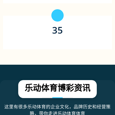
35
合作游戏平台（家）
乐动体育博彩资讯
这里有很多乐动体育的企业文化，品牌历史和经营策
略，带你走进乐动体育体育