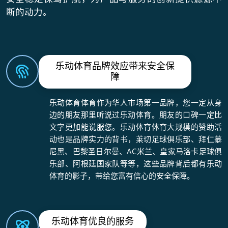
断的动力。
乐动体育品牌效应带来安全保
障
乐动体育体育作为华人市场第一品牌，您一定从身
边的朋友那里听说过乐动体育。朋友的口碑一定比
文字更加能说服您。乐动体育体育大规模的赞助活
动也是品牌实力的背书，莱切足球俱乐部、拜仁慕
尼黑、巴黎圣日尔曼、AC米兰、皇家马洛卡足球俱
乐部、阿根廷国家队等等，这些品牌背后都有乐动
体育的影子，带给您富有信心的安全保障。
乐动体育优良的服务