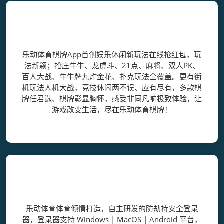
乐动体育棋牌App
乐动体育棋牌App首创娱乐休闲新玩法在线抢红包，玩
法新颖；抢庄牛牛、龙虎斗、21点、麻将、双人PK、
百人大战、牛牛牌九炸金花、扑克玩法全覆盖。更有街
机玩法人机大战，竞技休闲两不误、应有尽有，多款棋
牌任君选、棋牌彰显胸怀，感受非同凡响极致体验，让
游戏改变生活，尽在乐动体育棋牌！
登录器
乐动体育体育倾情打造，自主研发的防劫持安全登录
器，登录器支持 Windows | MacOS | Android 平台，