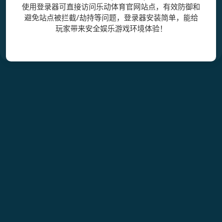
使用登录器可直接访问乐动体育官网站点，有效防御和
避免站点被拦截/劫持等问题，登录器安装简单，能给
玩家带来安全娱乐游戏环境体验！